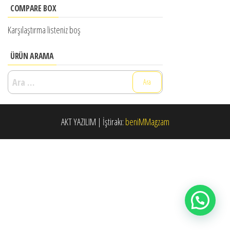
COMPARE BOX
Karşılaştırma listeniz boş
ÜRÜN ARAMA
Arama:
AKT YAZILIM
|
İştirakı:
beniMMagzam