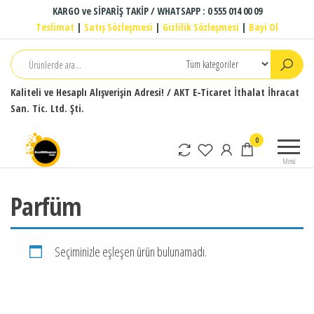
İçeriğe
KARGO ve SİPARİŞ TAKİP / WHATSAPP : 0 555 014 00 09
atla
Teslimat
|
Satış Sözleşmesi
|
Gizlilik Sözleşmesi
|
Bayi Ol
Kaliteli ve Hesaplı Alışverişin Adresi! / AKT E-Ticaret İthalat İhracat
San. Tic. Ltd. Şti.
BeniMMagzam.com
Kalite ve
0
Güvenli
Menü
Alışverişin
Adresi!
Parfüm
Seçiminizle eşleşen ürün bulunamadı.